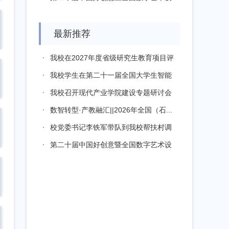
计大赛...
最新推荐
我校在2027年度省级研究生教育项目评
审...
我校学生在第二十一届全国大学生智能
汽车竞...
我校召开现代产业学院建设专题研讨会
数智转型·产教融汇||2026年全国（石...
校党委书记李铁军带队到我校帮扶村调
研指导...
第二十届中国好创意暨全国数字艺术设
计大赛...