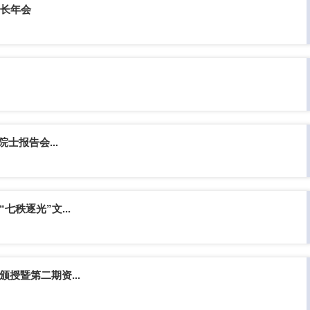
）长年会
士报告会...
秩逐光”文...
授暨第二期资...