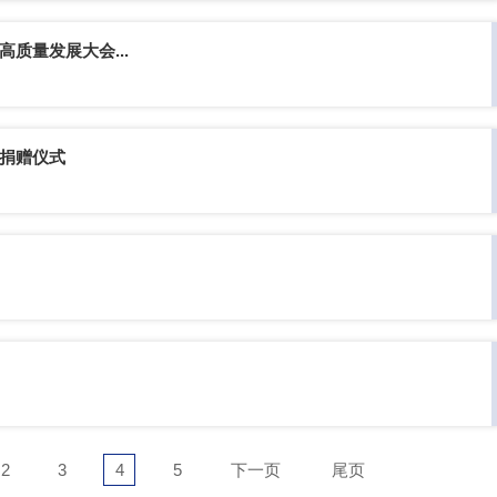
质量发展大会...
与捐赠仪式
2
3
4
5
下一页
尾页