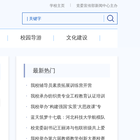
学校主页
党委宣传部新闻中心主办
校园导游
文化建设
最新热门
我校辅导员素质拓展训练营开营
我校承办纺织类专业工程教育认证培训
研讨会
我校举办“构建强国‘实景’大思政课”专
题...
蓝天筑梦十七载：河北科技大学航模队
成长记
校党委副书记王丽涛与包联班级共上爱
国主义...
我校举办第六届教师教学创新大赛校赛