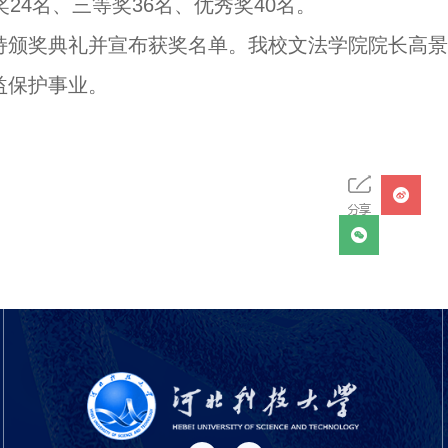
24名、三等奖36名、优秀奖40名。
持颁奖典礼并宣布获奖名单。我校文法学院院长高景
益保护事业。