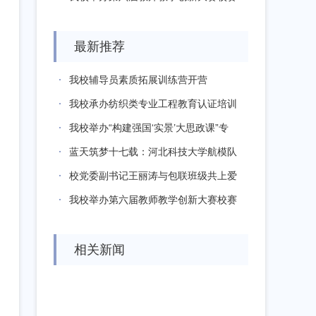
备赛研...
最新推荐
我校辅导员素质拓展训练营开营
我校承办纺织类专业工程教育认证培训
研讨会
我校举办“构建强国‘实景’大思政课”专
题...
蓝天筑梦十七载：河北科技大学航模队
成长记
校党委副书记王丽涛与包联班级共上爱
国主义...
我校举办第六届教师教学创新大赛校赛
备赛研...
相关新闻