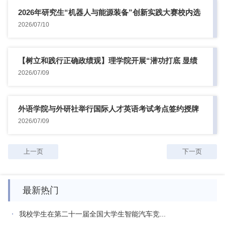
2026年研究生“机器人与能源装备”创新实践大赛校内选
拔赛举...
2026/07/10
【树立和践行正确政绩观】理学院开展“潜功打底 显绩
开路”专题...
2026/07/09
外语学院与外研社举行国际人才英语考试考点签约授牌
仪式
2026/07/09
上一页
下一页
最新热门
我校学生在第二十一届全国大学生智能汽车竞...