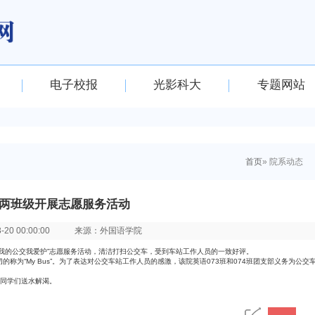
电子校报
光影科大
专题网站
首页
» 院系动态
两班级开展志愿服务活动
0 00:00:00
来源：外国语学院
了“我的公交我爱护”志愿服务活动，清洁打扫公交车，受到车站工作人员的一致好评。
为“My Bus”。为了表达对公交车站工作人员的感激，该院英语073班和074班团支部义务为公交
同学们送水解渴。