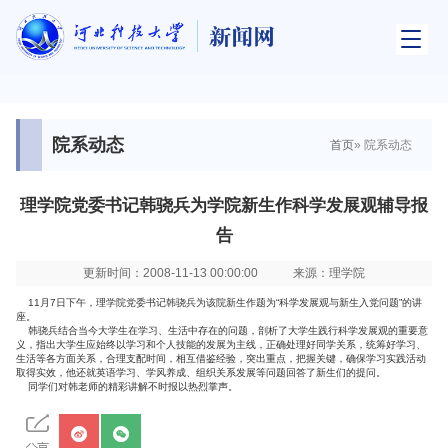
院系动态
首页
» 院系动态
理学院党委书记韩骁兵为学院新生作科学发展观辅导报
告
更新时间：2008-11-13 00:00:00
来源：理学院
11月7日
下午，理学院党委书记韩骁兵为该院新生作题为“科学发展观与新生入党问题”的讲
座。
韩骁兵结合当今大学生在学习、生活中存在的问题，剖析了大学生践行科学发展观的重要意
义，指出大学生应始终以学习和个人技能的发展为主线，正确处理好同学关系，统筹好学习、
生活等各方面关系，合理支配时间，相互借鉴经验，突出重点，把握关键，确保学习实践活动
取得实效，他还就英语学习、学风养成、组织关系发展等问题回答了新生们的提问。
同学们对
韩
老师的精彩讲解不时报以热烈掌声。