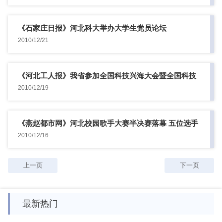
《石家庄日报》河北科大举办大学生党员论坛
2010/12/21
《河北工人报》我省参加全国科技兴海大会暨全国科技
兴海成果展览...
2010/12/19
《燕赵都市网》河北校园歌手大赛半决赛落幕 五位选手
进入决赛
2010/12/16
上一页
下一页
最新热门