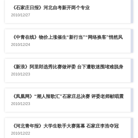
《石家庄日报》河北自考新开两个专业
2010/12/27
《中青在线》物价上涨催生“新行当”“网络换客”悄然风
靡
2010/12/24
《新浪》阿里郎选秀比赛做评委 台下遭歌迷围堵难脱身
2010/12/23
《凤凰网》“潮人辣歌汇”石家庄总决赛 评委老师献唱震
撼全场
2010/12/23
《河北青年报》大学生歌手大赛落幕 石家庄李浩夺冠
2010/12/22