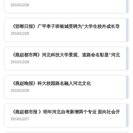
2010/12/28
《邯郸日报》广平孝子班银城受聘为"大学生校外成长导
师"
2010/12/28
《燕赵都市网》河北科技大学景观、道路命名彰显“河北
文化元素”
2010/12/28
《燕赵晚报》科大校园路名融入河北文化
2010/12/28
《燕赵都市报 》明年河北自考新增两个专业 面向社会开
考
2010/12/27