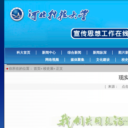
科大首页
新闻中心
综合新闻
新闻纵深
图片
网络视频
媒体聚集
文化建设
校
你所在的位置：
首页
»
校史展
» 正文
现实
［ 来源： 点