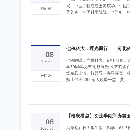
兴、中国工程院院士黄庆学、中国
科研院
蒋剑春、中国科学院院士李景虹、中国
七秩科大，逐光而行——河北科
08
周年校庆“七...
七秩峥嵘，光耀科大。6月6日晚，
2026-06
学70周年校庆“七秩逐光”文艺晚会
场精彩上演。校领导与各界嘉宾、
校团委
师生代表2000余人欢聚一堂，共...
【校庆看点】文法学院举办第五届
08
为激励在校大学生敦品励学，6月5
2026-06