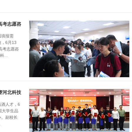
高考志愿咨
愿填报需
，6月13
高考志愿咨
...
赛河北科技
酒人才，6
全国大学生品
办。副校长
.