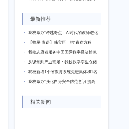
实验...
最新推荐
我校举办“跨越奇点：AI时代的教师进化
论...
【牧星·青语】韩宝臣：把“青春方程
式”写...
我校志愿者服务中国国际数字经济博览
会 ...
从课堂到产业现场：我校数字孪生仓储
系统亮...
我校新增1个省教育系统先进集体和1名
省教...
我校举办“强化自身安全防范意识 提高
实验...
相关新闻