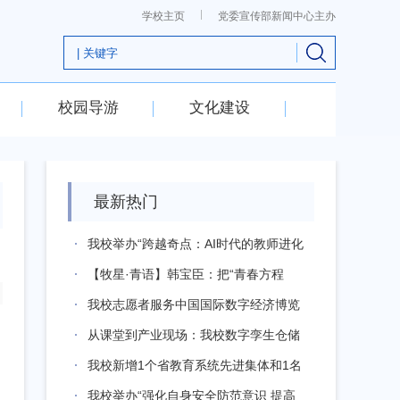
学校主页
党委宣传部新闻中心主办
校园导游
文化建设
最新热门
我校举办“跨越奇点：AI时代的教师进化
论...
【牧星·青语】韩宝臣：把“青春方程
式”写...
我校志愿者服务中国国际数字经济博览
会 ...
从课堂到产业现场：我校数字孪生仓储
系统亮...
我校新增1个省教育系统先进集体和1名
省教...
我校举办“强化自身安全防范意识 提高