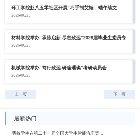
环工学院赴八五零社区开展“巧手制艾锤，端午续文
脉”实践活动
2026/06/23
材料学院举办“承脉启新 尽责致远”2026届毕业生党员专
题党...
2026/06/23
机械学院举办“笃行致远 研途璀璨”考研动员会
2026/06/23
上一页
下一页
最新热门
我校学生在第二十一届全国大学生智能汽车竞...