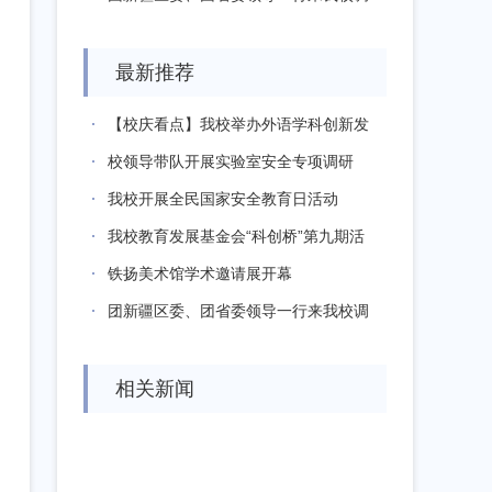
研交流
最新推荐
【校庆看点】我校举办外语学科创新发
展院长...
校领导带队开展实验室安全专项调研
我校开展全民国家安全教育日活动
我校教育发展基金会“科创桥”第九期活
动在...
铁扬美术馆学术邀请展开幕
团新疆区委、团省委领导一行来我校调
研交流
相关新闻